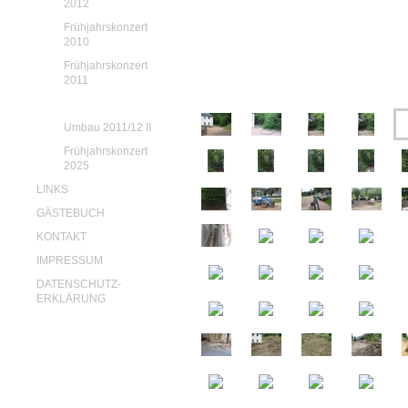
2012
Frühjahrskonzert
2010
Frühjahrskonzert
2011
Umbau 2011/12 I
Umbau 2011/12 II
Frühjahrskonzert
2025
LINKS
GÄSTEBUCH
KONTAKT
IMPRESSUM
DATENSCHUTZ-
ERKLÄRUNG