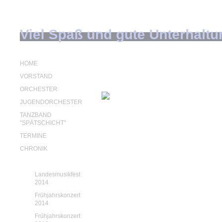
Viel Spaß und gute Unterhaltu
HOME
Umbau des Proberaums 2
VORSTAND
ORCHESTER
JUGENDORCHESTER
TANZBAND
"SPÄTSCHICHT"
TERMINE
CHRONIK
BILDER
Landesmusikfest
2014
Frühjahrskonzert
2014
Frühjahrskonzert