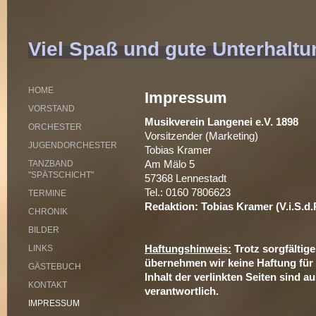
Viel Spaß und gute Unterhaltu
HOME
Impressum
VORSTAND
Musikverein Langenei e.V. 1898
ORCHESTER
Vorsitzender (Marketing)
JUGENDORCHESTER
Tobias Kramer
Am Mälo 5
TANZBAND
"SPÄTSCHICHT"
57368 Lennestadt
Tel.: 0160 7806623
TERMINE
Redaktion: Tobias Kramer (V.i.S.d.P
CHRONIK
BILDER
Haftungshinweis:
Trotz sorgfältige
LINKS
übernehmen wir keine Haftung für d
GÄSTEBUCH
Inhalt der verlinkten Seiten sind a
KONTAKT
verantwortlich.
IMPRESSUM